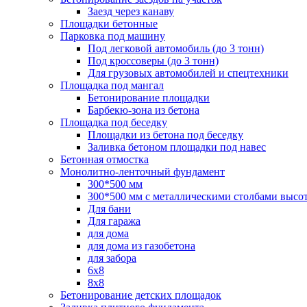
Заезд через канаву
Площадки бетонные
Парковка под машину
Под легковой автомобиль (до 3 тонн)
Под кроссоверы (до 3 тонн)
Для грузовых автомобилей и спецтехники
Площадка под мангал
Бетонирование площадки
Барбекю-зона из бетона
Площадка под беседку
Площадки из бетона под беседку
Заливка бетоном площадки под навес
Бетонная отмостка
Монолитно-ленточный фундамент
300*500 мм
300*500 мм с металлическими столбами высо
Для бани
Для гаража
для дома
для дома из газобетона
для забора
6х8
8х8
Бетонирование детских площадок