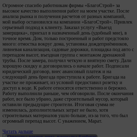
Огромное спасибо работникам фирмы «БлагоСтрой» за
высокое качество выполнения работ на моем участке. После
анализа рынка и получения расчетов от разных компаний,
мой выбор остановился на компании «БлагоСтрой». Привлек
серьезный подход к клиенту. Заказал услугу «Выезд
замерщика», приехал в назначенный день (удобный мне), в
точное время. Дом, только построенный и работ предстояло
много: отмостка вокруг дома, установка дождеприёмников,
ливневая канализация, садовые дорожки, площадка под авто с
перепадом высот, въездная группа с монтажом дренажной
трубы. После замера, получил четкую и внятную смету. Дали
хорошую скидку и договорились о начале работ. Подписали
юридический договор, внес авансовый платеж и на
следующий день бригада приступила к работе. Бригада на
участке не проживает, из условий предоставил розетку и
доступ к воде. К работе относятся ответственно и бережно.
Работу выполнили раньше, чем обговорили. После окончания
работ, все было убрано, даже строительный мусор, который
оставили предыдущие строители. Итоговая сумма не
изменилась, дополнительных затрат не было, хотя
строительных материалов ушло больше, из-за того, что был
огромный перепад высот. С уважением, Марат.
Читать дальше