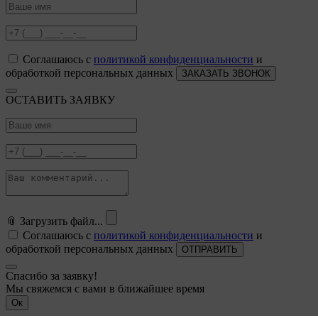
Соглашаюсь с
политикой конфиденциальности
и
обработкой персональных данных
ЗАКАЗАТЬ ЗВОНОК
ОСТАВИТЬ ЗАЯВКУ
📎
Загрузить файл...
Соглашаюсь с
политикой конфиденциальности
и
обработкой персональных данных
ОТПРАВИТЬ
Спасибо за заявку!
Мы свяжемся с вами в ближайшее время
Ок